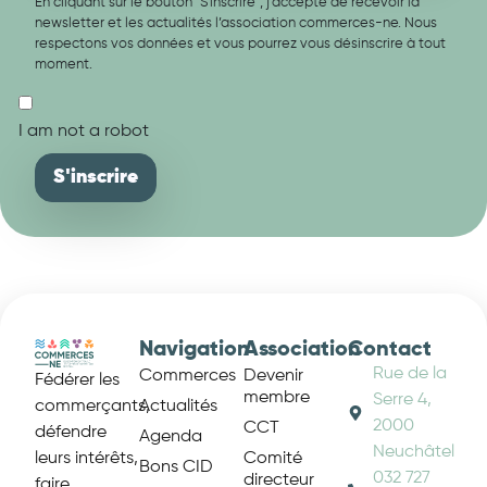
En cliquant sur le bouton "S'inscrire", j'accepte de recevoir la
newsletter et les actualités l’association commerces-ne. Nous
respectons vos données et vous pourrez vous désinscrire à tout
moment.
I am not a robot
Navigation
Association
Contact
Rue de la
Commerces
Devenir
Fédérer les
membre
Serre 4,
Actualités
commerçants,
2000
CCT
défendre
Agenda
Neuchâtel
Comité
leurs intérêts,
Bons CID
032 727
directeur
faire