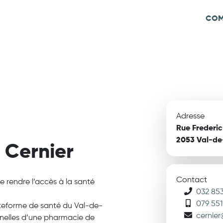
COM
Adresse
Rue Frederic
2053 Val-de
 Cernier
Contact
e rendre l’accès à la santé
032 853
079 551
teforme de santé du Val-de-
cernie
nnelles d’une pharmacie de