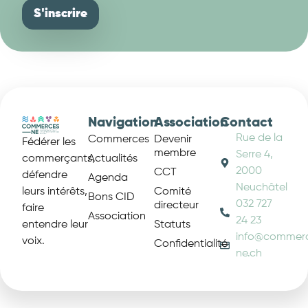
Navigation
Association
Contact
Rue de la
Commerces
Devenir
Fédérer les
membre
Serre 4,
Actualités
commerçants,
2000
CCT
défendre
Agenda
Neuchâtel
Comité
leurs intérêts,
Bons CID
032 727
directeur
faire
Association
24 23
Statuts
entendre leur
info@commer
voix.
Confidentialité
ne.ch