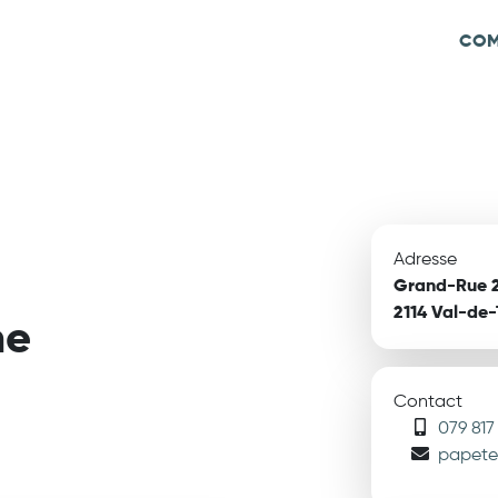
COM
Adresse
Grand-Rue 
2114 Val-de-
me
Contact
079 817
papete