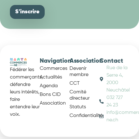
Navigation
Association
Contact
Rue de la
Commerces
Devenir
Fédérer les
membre
Serre 4,
Actualités
commerçants,
2000
CCT
défendre
Agenda
Neuchâtel
Comité
leurs intérêts,
Bons CID
032 727
directeur
faire
Association
24 23
Statuts
entendre leur
info@commer
voix.
Confidentialité
ne.ch