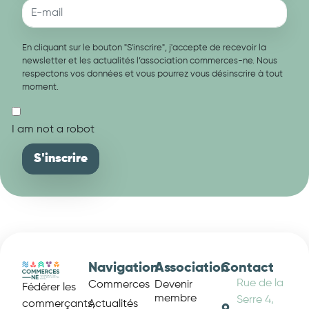
En cliquant sur le bouton "S'inscrire", j'accepte de recevoir la
newsletter et les actualités l’association commerces-ne. Nous
respectons vos données et vous pourrez vous désinscrire à tout
moment.
I am not a robot
Navigation
Association
Contact
Rue de la
Commerces
Devenir
Fédérer les
membre
Serre 4,
Actualités
commerçants,