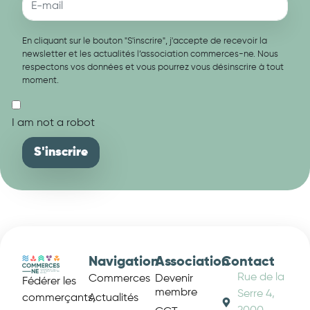
En cliquant sur le bouton "S'inscrire", j'accepte de recevoir la
newsletter et les actualités l’association commerces-ne. Nous
respectons vos données et vous pourrez vous désinscrire à tout
moment.
I am not a robot
Navigation
Association
Contact
Rue de la
Commerces
Devenir
Fédérer les
membre
Serre 4,
Actualités
commerçants,