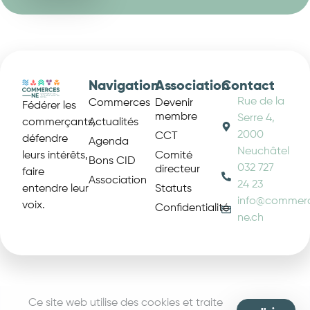
Navigation
Association
Contact
Rue de la
Commerces
Devenir
Fédérer les
membre
Serre 4,
Actualités
commerçants,
2000
CCT
défendre
Agenda
Neuchâtel
Comité
leurs intérêts,
Bons CID
032 727
directeur
faire
Association
24 23
Statuts
entendre leur
info@commer
voix.
Confidentialité
ne.ch
© Copyright 2026 commerces-ne. Tous droits réservés. 
Ce site web utilise des cookies et traite
by
codz://a