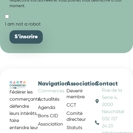
respectons vos données et vous pourrez vous désinscrire à tout
moment.
I am not a robot
Navigation
Association
Contact
Rue de la
Commerces
Devenir
Fédérer les
membre
Serre 4,
Actualités
commerçants,
2000
CCT
défendre
Agenda
Neuchâtel
Comité
leurs intérêts,
Bons CID
032 727
directeur
faire
Association
24 23
Statuts
entendre leur