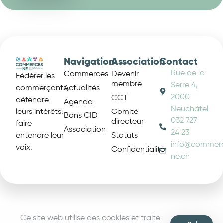
Navigation
Association
Contact
Rue de la
Commerces
Devenir
Fédérer les
membre
Serre 4,
Actualités
commerçants,
2000
CCT
défendre
Agenda
Neuchâtel
Comité
leurs intérêts,
Bons CID
032 727
directeur
faire
Association
24 23
Statuts
entendre leur
info@commer
voix.
Confidentialité
ne.ch
© Copyright 2026 commerces-ne. Tous droits réservés. 
Ce site web utilise des cookies et traite
by
codz://a