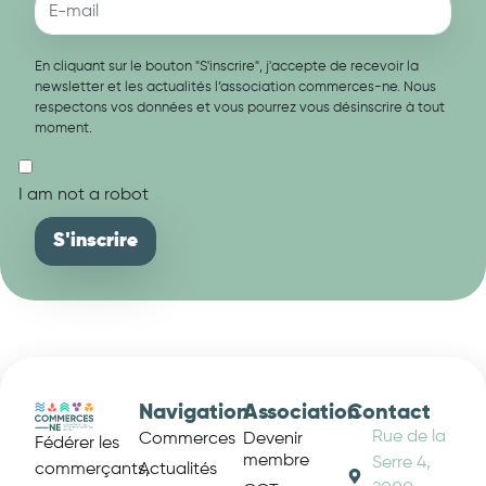
En cliquant sur le bouton "S'inscrire", j'accepte de recevoir la
newsletter et les actualités l’association commerces-ne. Nous
respectons vos données et vous pourrez vous désinscrire à tout
moment.
I am not a robot
Navigation
Association
Contact
Rue de la
Commerces
Devenir
Fédérer les
membre
Serre 4,
Actualités
commerçants,